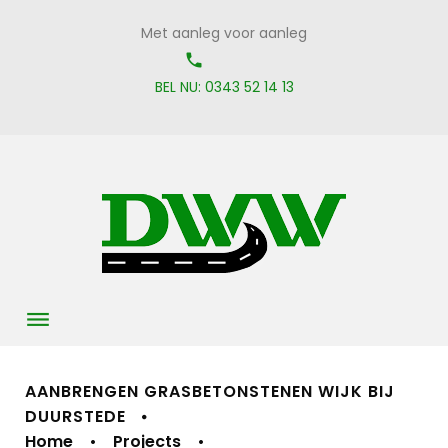
Skip
Met aanleg voor aanleg
to
call_on
content
BEL NU: 0343 52 14 13
AANBRENGEN GRASBETONSTENEN WIJK BIJ
DUURSTEDE
Home
•
Projects
•